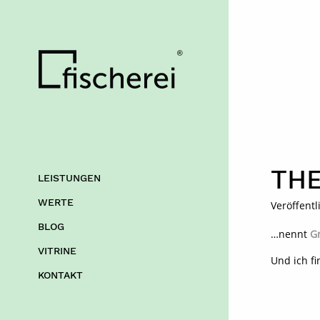
die Fischerei
THE
LEISTUNGEN
WERTE
Veröffentl
BLOG
…nennt
G
VITRINE
Und ich fi
KONTAKT